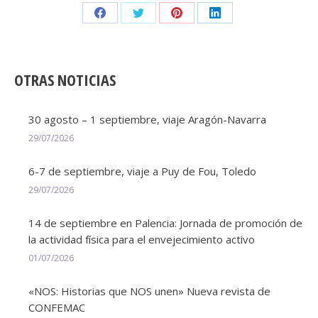
Share
Share
Share
Share
on
on
on
on
Facebook
Twitter
Pinterest
LinkedIn
OTRAS NOTICIAS
30 agosto – 1 septiembre, viaje Aragón-Navarra
29/07/2026
6-7 de septiembre, viaje a Puy de Fou, Toledo
29/07/2026
14 de septiembre en Palencia: Jornada de promoción de
la actividad física para el envejecimiento activo
01/07/2026
«NOS: Historias que NOS unen» Nueva revista de
CONFEMAC