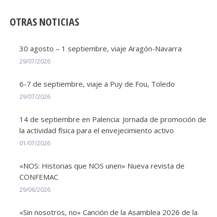
Facebook
Twitter
Pinterest
LinkedIn
OTRAS NOTICIAS
30 agosto – 1 septiembre, viaje Aragón-Navarra
29/07/2026
6-7 de septiembre, viaje a Puy de Fou, Toledo
29/07/2026
14 de septiembre en Palencia: Jornada de promoción de
la actividad física para el envejecimiento activo
01/07/2026
«NOS: Historias que NOS unen» Nueva revista de
CONFEMAC
29/06/2026
«Sin nosotros, no» Canción de la Asamblea 2026 de la