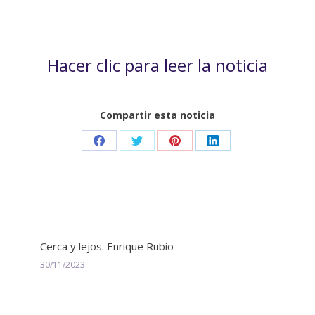
Hacer clic para leer la noticia
Compartir esta noticia
Share
Share
Share
Share
on
on
on
on
Facebook
Twitter
Pinterest
LinkedIn
Cerca y lejos. Enrique Rubio
30/11/2023